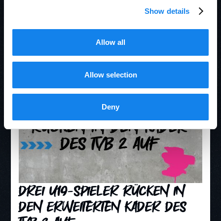
sichern!
Show details
Mit der Dauerkarte für die Saison 2026/27 bist du bei
allen Heimspielen in der Gemeindehalle live dabei. Sie
gilt für sämtliche Jugend- und Aktivenspiele und
Allow all
begleitet dich durch die komplette Saison.
Allow selection
Deny
Drei U19-Spieler rücken in
den erweiterten Kader des