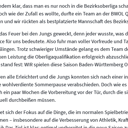
edem klar, dass man es nur noch in die Bezirksoberliga sch
och wie der Zufall es wollte, durfte ein Team an der BWOL Q
n und wir rückten als bestplatzierte Mannschaft des Bezirk
 das Feuer bei den Jungs geweckt, denn jeder wusste, was d
ce für uns bedeutete. Also fuhr man voller Vorfreude und 
ßlingen. Trotz schwieriger Umstände gelang es dem Team do
ken Leistung die Oberligaqualifikation erfolgreich abzuschli
 stand fest: WIR spielen diese Saison Baden-Württemberg O
en alle Erleichtert und die Jungs konnten sich nach einer i
hre wohlverdiente Sommerpause verabschieden. Doch wie es s
 ein paar Wochen die Vorbereitung vor der Tür, durch die si
uell durchbeißen müssen.
tet sich der Fokus auf die Dinge, die im normalen Spielbetrie
en – insbesondere auf die Verbesserung von Athletik, Kraf
k Das Ziel ist klar: optimal vorbereitet in die neue Saison z