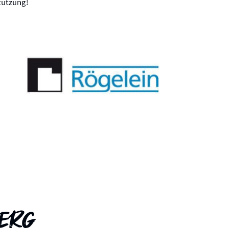
tützung!
berg