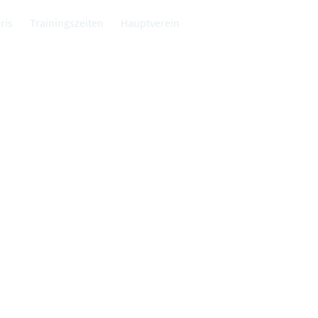
ris
Trainingszeiten
Hauptverein
d - Oberliga Wü