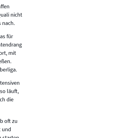
affen
uali nicht
s nach.
as für
Tatendrang
rt, mit
eßen.
berliga.
ntensiven
o läuft,
ch die
b oft zu
t und
u starten