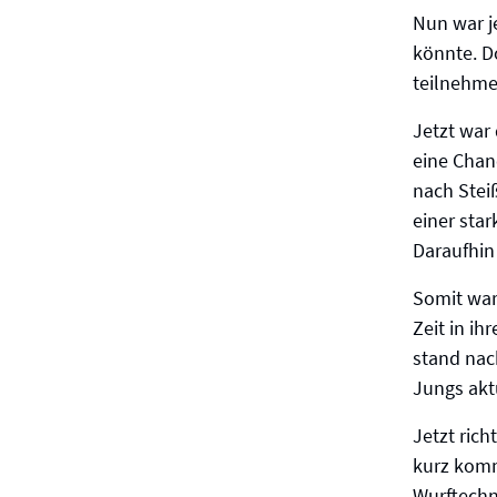
Nun war j
könnte. D
teilnehme
Jetzt war
eine Chan
nach Stei
einer star
Daraufhin
Somit war
Zeit in i
stand nach
Jungs akt
Jetzt rich
kurz komm
Wurftechni