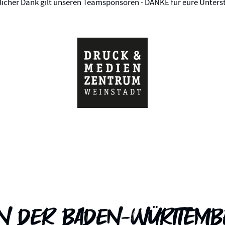
zlicher Dank gilt unseren Teamsponsoren - DANKE für eure Unters
in der Baden-Württem