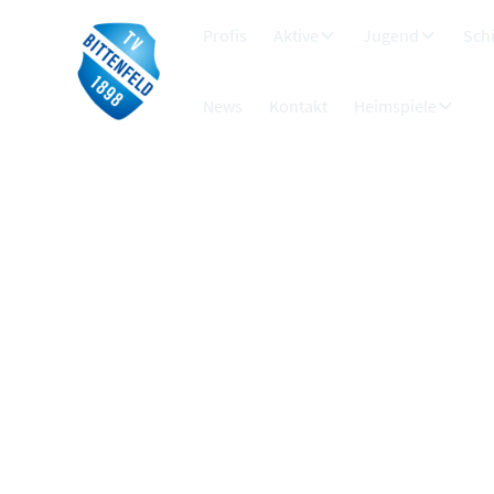
Profis
Aktive
Jugend
Schi
News
Kontakt
Heimspiele
B2-Jugen