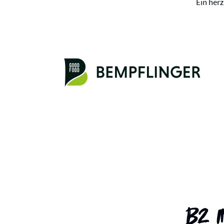
Ein her
B2 