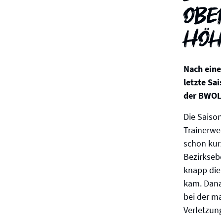
Obe
Hö
Nach eine
letzte Sa
der BWOL
Die Saiso
Trainerwe
schon kurz
Bezirkseb
knapp die
kam. Dana
bei der m
Verletzun