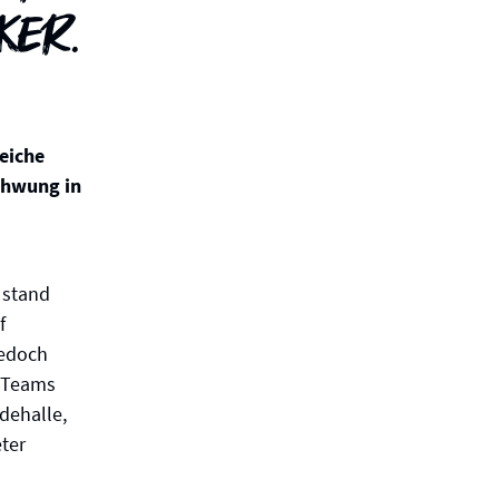
ker.
reiche
chwung in
 stand
f
jedoch
n Teams
dehalle,
ter