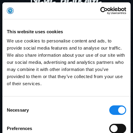
This website uses cookies
We use cookies to personalise content and ads, to
provide social media features and to analyse our traffic.
We also share information about your use of our site with
our social media, advertising and analytics partners who
may combine it with other information that you’ve
provided to them or that they’ve collected from your use
of their services.
Dauerkarte 2026/27 – Jetzt
sichern!
Consent
Mit der Dauerkarte für die Saison 2026/27 bist du bei
Necessary
Selection
allen Heimspielen in der Gemeindehalle live dabei. Sie
gilt für sämtliche Jugend- und Aktivenspiele und
Preferences
begleitet dich durch die komplette Saison.